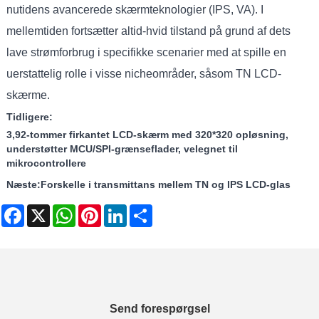
nutidens avancerede skærmteknologier (IPS, VA). I
mellemtiden fortsætter altid-hvid tilstand på grund af dets
lave strømforbrug i specifikke scenarier med at spille en
uerstattelig rolle i visse nicheområder, såsom TN LCD-
skærme.
Tidligere:
3,92-tommer firkantet LCD-skærm med 320*320 opløsning,
understøtter MCU/SPI-grænseflader, velegnet til
mikrocontrollere
Næste:
Forskelle i transmittans mellem TN og IPS LCD-glas
Facebook
X
WhatsApp
Pinterest
LinkedIn
Share
Send forespørgsel