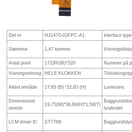
Del nr
HJ1470-02FPC-A1
Interface type
Størrelse
1,47 tommer
Visningstilst
Antal pixel
172(RGB)*320
Nummer på p
Visningsretning
HELE KLOKKEN
Tilslutningst
Aktivt område
17,65 (B) *32,83 (H)
Luminans
Dimensionel
Baggrundsbe
19,75(W)*36,86(H)*1,59(T)
omrids
lysdioder
LCM driver IC
ST7789
Baggrundslys