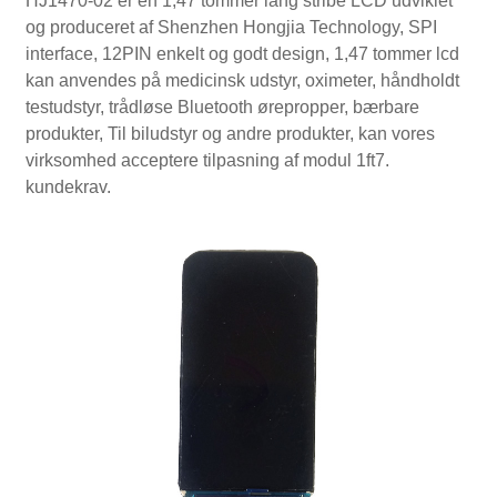
HJ1470-02 er en 1,47 tommer lang stribe LCD udviklet
og produceret af Shenzhen Hongjia Technology, SPI
interface, 12PIN enkelt og godt design, 1,47 tommer lcd
kan anvendes på medicinsk udstyr, oximeter, håndholdt
testudstyr, trådløse Bluetooth ørepropper, bærbare
produkter, Til biludstyr og andre produkter, kan vores
virksomhed acceptere tilpasning af modul 1ft7.
kundekrav.