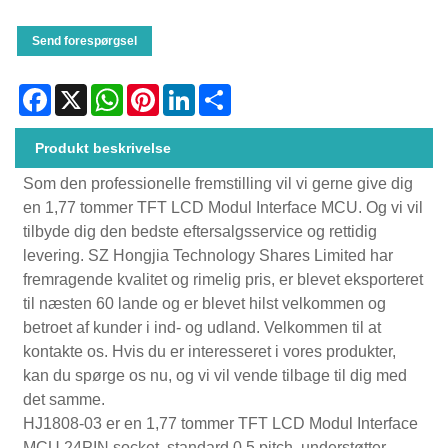
Send forespørgsel
Facebook
X
WhatsApp
Pinterest
LinkedIn
Share
Produkt beskrivelse
Som den professionelle fremstilling vil vi gerne give dig
en 1,77 tommer TFT LCD Modul Interface MCU. Og vi vil
tilbyde dig den bedste eftersalgsservice og rettidig
levering. SZ Hongjia Technology Shares Limited har
fremragende kvalitet og rimelig pris, er blevet eksporteret
til næsten 60 lande og er blevet hilst velkommen og
betroet af kunder i ind- og udland. Velkommen til at
kontakte os. Hvis du er interesseret i vores produkter,
kan du spørge os nu, og vi vil vende tilbage til dig med
det samme.
HJ1808-03 er en 1,77 tommer TFT LCD Modul Interface
MCU 24PIN socket, standard 0,5 pitch, understøtter