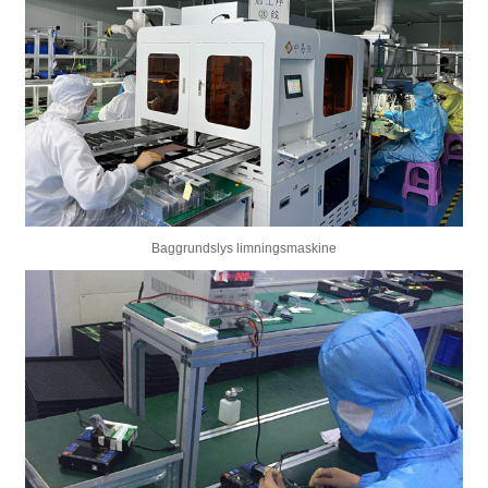
Baggrundslys limningsmaskine