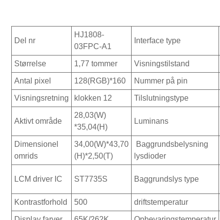
HJ1808-
Del nr
Interface type
03FPC-A1
Størrelse
1,77 tommer
Visningstilstand
Antal pixel
128(RGB)*160
Nummer på pin
Visningsretning
klokken 12
Tilslutningstype
28,03(W)
Aktivt område
Luminans
*35,04(H)
Dimensionel
34,00(W)*43,70
Baggrundsbelysning
omrids
(H)*2,50(T)
lysdioder
LCM driver IC
ST7735S
Baggrundslys type
Kontrastforhold
500
driftstemperatur
Display farver
65K/262K
Opbevaringstemperatur