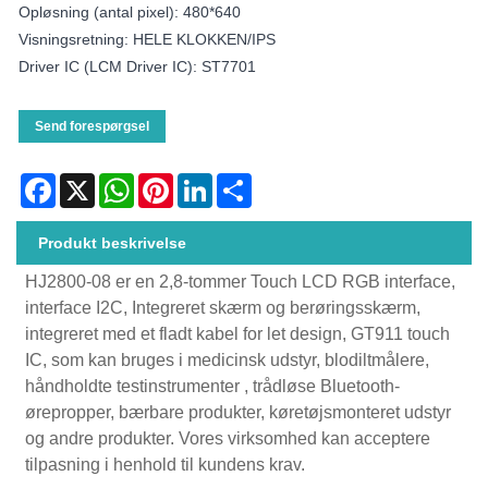
Opløsning (antal pixel): 480*640
Visningsretning: HELE KLOKKEN/IPS
Driver IC (LCM Driver IC): ST7701
Send forespørgsel
Facebook
X
WhatsApp
Pinterest
LinkedIn
Share
Produkt beskrivelse
HJ2800-08 er en 2,8-tommer Touch LCD RGB interface,
interface I2C, Integreret skærm og berøringsskærm,
integreret med et fladt kabel for let design, GT911 touch
IC, som kan bruges i medicinsk udstyr, blodiltmålere,
håndholdte testinstrumenter , trådløse Bluetooth-
ørepropper, bærbare produkter, køretøjsmonteret udstyr
og andre produkter. Vores virksomhed kan acceptere
tilpasning i henhold til kundens krav.