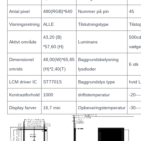
Antal pixel
480(RGB)*640
Nummer på pin
45
Visningsretning
ALLE
Tilslutningstype
Tilst
43,20 (B)
500cd
Aktivt område
Luminans
*57,60 (H)
vælge
Dimensionel
48,00(W)*65,85
Baggrundsbelysning
6 stk
omrids
(H)*2,40(T)
lysdioder
LCM driver IC
ST7701S
Baggrundslys type
hvid 
Kontrastforhold
1000
driftstemperatur
-20--
Display farver
16,7 mio
Opbevaringstemperatur
-30--