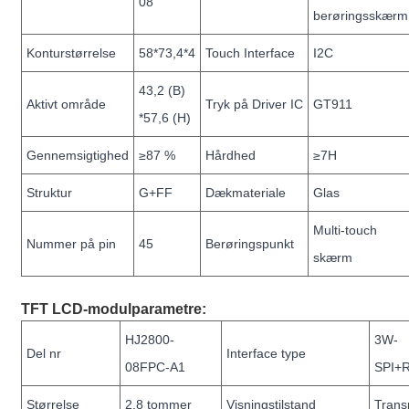
08
berøringsskærm
Konturstørrelse
58*73,4*4
Touch Interface
I2C
43,2 (B)
Aktivt område
Tryk på Driver IC
GT911
*57,6 (H)
Gennemsigtighed
≥87 %
Hårdhed
≥7H
Struktur
G+FF
Dækmateriale
Glas
Multi-touch
Nummer på pin
45
Berøringspunkt
skærm
TFT LCD-modulparametre
:
HJ2800-
3W-
Del nr
Interface type
08FPC-A1
SPI+R
Størrelse
2,8 tommer
Visningstilstand
Trans