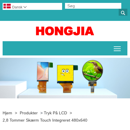
Dansk


Skif
Hjem
>
Produkter
>
Tryk På LCD
>
2,8 Tommer Skærm Touch Integreret 480x640