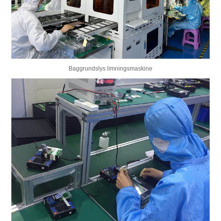
Baggrundslys limningsmaskine