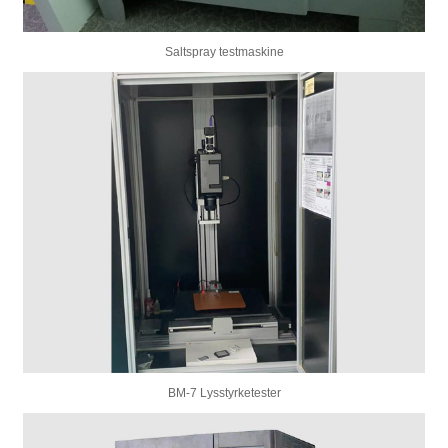
Saltspray testmaskine
BM-7 Lysstyrketester