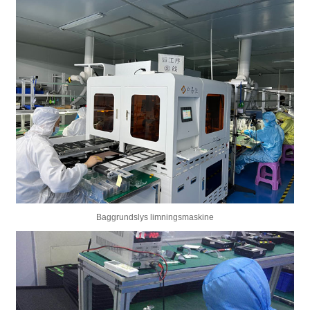
Baggrundslys limningsmaskine