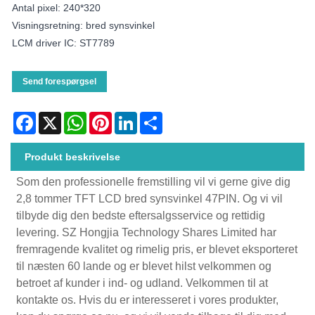
Antal pixel: 240*320
Visningsretning: bred synsvinkel
LCM driver IC: ST7789
Send forespørgsel
Facebook
X
WhatsApp
Pinterest
LinkedIn
Share
Produkt beskrivelse
Som den professionelle fremstilling vil vi gerne give dig
2,8 tommer TFT LCD bred synsvinkel 47PIN. Og vi vil
tilbyde dig den bedste eftersalgsservice og rettidig
levering. SZ Hongjia Technology Shares Limited har
fremragende kvalitet og rimelig pris, er blevet eksporteret
til næsten 60 lande og er blevet hilst velkommen og
betroet af kunder i ind- og udland. Velkommen til at
kontakte os. Hvis du er interesseret i vores produkter,