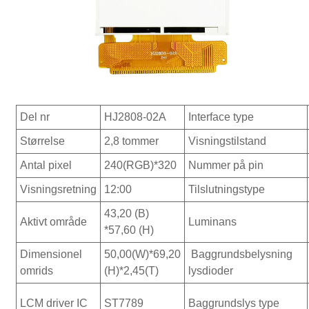
Del nr
HJ2808-02A
Interface type
Størrelse
2,8 tommer
Visningstilstand
Antal pixel
240(RGB)*320
Nummer på pin
Visningsretning
12:00
Tilslutningstype
43,20 (B)
Aktivt område
Luminans
*57,60 (H)
Dimensionel
50,00(W)*69,20
Baggrundsbelysning
omrids
(H)*2,45(T)
lysdioder
LCM driver IC
ST7789
Baggrundslys type