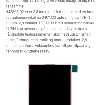
kan du spørge os nu, og vi vil vende tilbage til dig med
det samme.
HJ2808-02 er et 2,8 tommer tft lcd-modul med en bred
betragtningsvinkel på 240*320 opløsning og 47PIN
plug-in. 2,8 tommer TFT LCD Bred betragtningsvinkel
47PIN kan anvendes på industrielt udstyr, oximetre,
håndholdte testinstrumenter, skønhedsudstyr, smart
home, forbrugerelektronik og andre produkter. 2,8
tommer lcd Vores virksomhed kan tilbyde tilpasning i
henhold til kundernes krav.