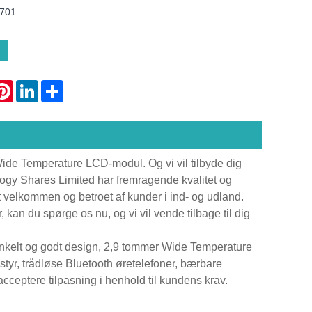
7701
atsApp
Pinterest
LinkedIn
Share
 Wide Temperature LCD-modul. Og vi vil tilbyde dig
logy Shares Limited har fremragende kvalitet og
lst velkommen og betroet af kunder i ind- og udland.
 kan du spørge os nu, og vi vil vende tilbage til dig
nkelt og godt design, 2,9 tommer Wide Temperature
tyr, trådløse Bluetooth øretelefoner, bærbare
cceptere tilpasning i henhold til kundens krav.