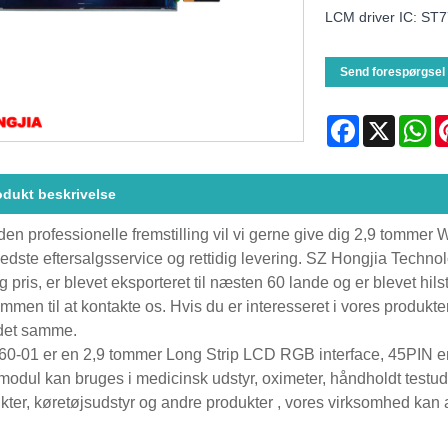
LCM driver IC: ST
Send forespørgsel
Facebook
X
Wh
odukt beskrivelse
en professionelle fremstilling vil vi gerne give dig 2,9 tommer
edste eftersalgsservice og rettidig levering. SZ Hongjia Techno
ig pris, er blevet eksporteret til næsten 60 lande og er blevet hi
mmen til at kontakte os. Hvis du er interesseret i vores produkter,
det samme.
0-01 er en 2,9 tommer Long Strip LCD RGB interface, 45PIN e
odul kan bruges i medicinsk udstyr, oximeter, håndholdt testuds
kter, køretøjsudstyr og andre produkter , vores virksomhed kan a