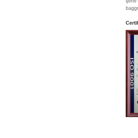
tjene
baggr
Certi