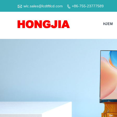

wlc.sales@lcdtftlcd.com
+86-755-23777589

HJEM