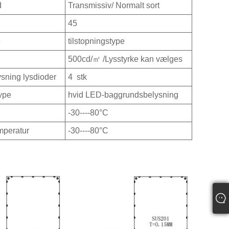
d
Transmissiv/ Normalt sort
45
e
tilstopningstype
500cd/㎡ /Lysstyrke kan vælges
ning lysdioder
4 stk
ype
hvid LED-baggrundsbelysning
-30----80°C
mperatur
-30----80°C