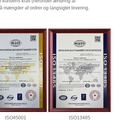
er kundens krav (herunder ændring af
 mængder af ordrer og langsigtet levering.
ISO45001
ISO13485