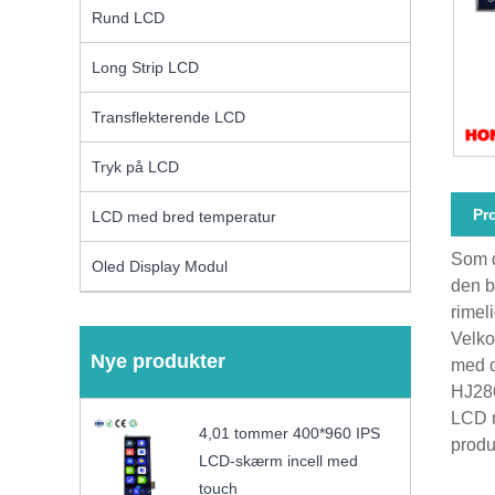
Rund LCD
Long Strip LCD
Transflekterende LCD
Tryk på LCD
Pr
LCD med bred temperatur
Som d
Oled Display Modul
den b
rimel
Velko
Nye produkter
med 
HJ286
LCD m
4,01 tommer 400*960 IPS
produ
LCD-skærm incell med
touch