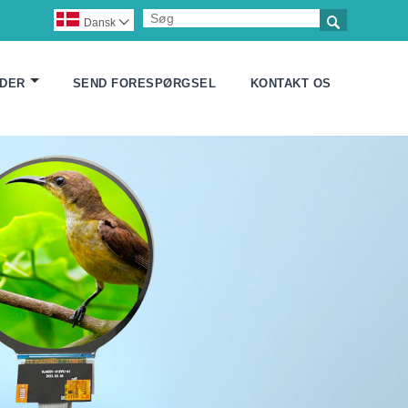

Dansk

DER
SEND FORESPØRGSEL
KONTAKT OS