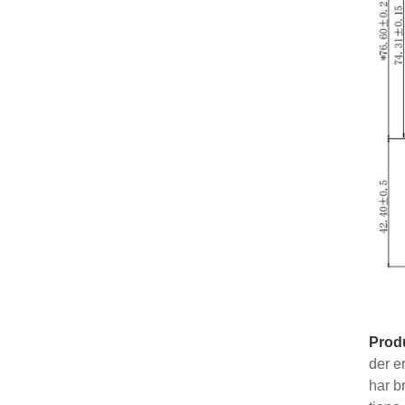
Prod
der e
har b