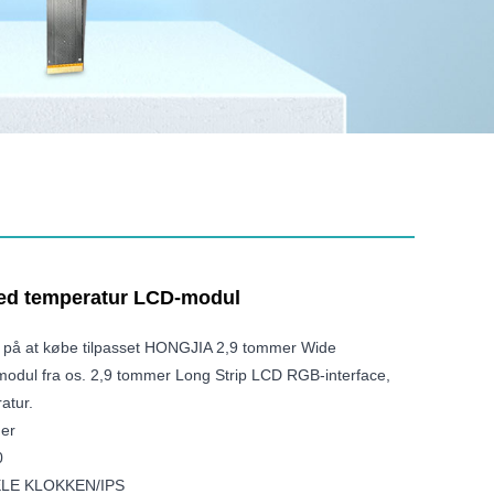
red temperatur LCD-modul
 på at købe tilpasset HONGJIA 2,9 tommer Wide
dul fra os. 2,9 tommer Long Strip LCD RGB-interface,
atur.
mer
0
HELE KLOKKEN/IPS