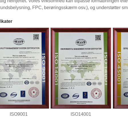
 dig helhjertet. Vores virksomhed kan tilpasse formåbningen eft
undsbelysning, FPC, berøringsskærm osv.), og understøtter små
fikater
ISO9001
ISO14001