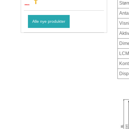
Stør
Anta
Alle nye produkter
Visn
Akti
Dime
LCM 
Kont
Disp