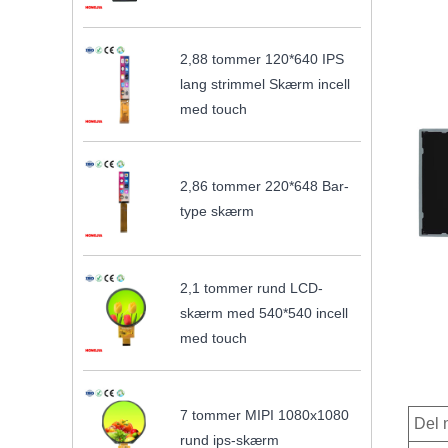
2,88 tommer 120*640 IPS
lang strimmel Skærm incell
med touch
2,86 tommer 220*648 Bar-
type skærm
2,1 tommer rund LCD-
skærm med 540*540 incell
med touch
7 tommer MIPI 1080x1080
Del 
rund ips-skærm