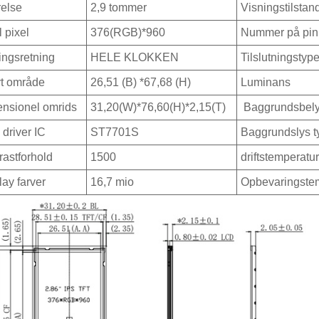
relse
2,9 tommer
Visningstilstan
l pixel
376(RGB)*960
Nummer på pin
ingsretning
HELE KLOKKEN
Tilslutningstyp
vt område
26,51 (B) *67,68 (H)
Luminans
nsionel omrids
31,20(W)*76,60(H)*2,15(T)
Baggrundsbelys
driver IC
ST7701S
Baggrundslys t
rastforhold
1500
driftstemperatur
lay farver
16,7 mio
Opbevaringste