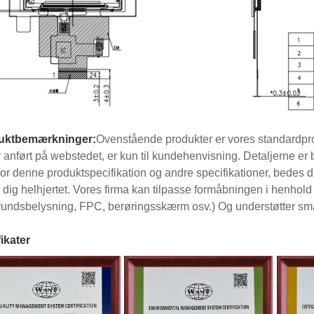
uktbemærkninger:
Ovenstående produkter er vores standardpro
r anført på webstedet, er kun til kundehenvisning. Detaljerne er 
for denne produktspecifikation og andre specifikationer, bedes 
r dig helhjertet. Vores firma kan tilpasse formåbningen i henhol
undsbelysning, FPC, berøringsskærm osv.) Og understøtter små
fikater