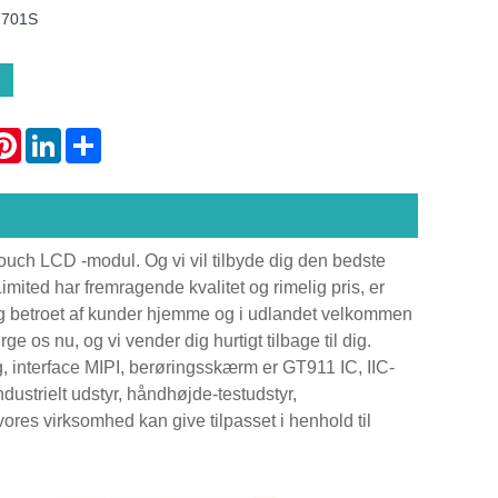
7701S
atsApp
Pinterest
LinkedIn
Share
Touch LCD -modul. Og vi vil tilbyde dig den bedste
imited har fremragende kvalitet og rimelig pris, er
 og betroet af kunder hjemme og i udlandet velkommen
ge os nu, og vi vender dig hurtigt tilbage til dig.
interface MIPI, berøringsskærm er GT911 IC, IIC-
ustrielt udstyr, håndhøjde-testudstyr,
ores virksomhed kan give tilpasset i henhold til