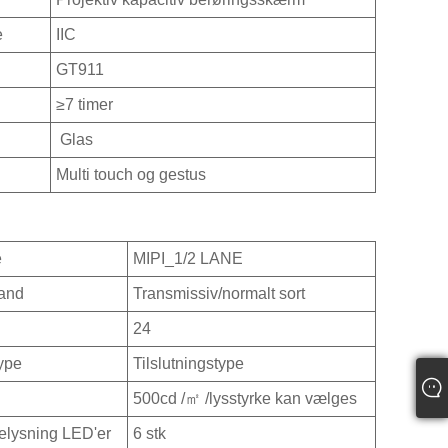
e
IIC
GT911
≥7 timer
Glas
Multi touch og gestus
e
MIPI_1/2 LANE
tand
Transmissiv/normalt sort
24
type
Tilslutningstype
500cd /㎡ /lysstyrke kan vælges
lysning LED'er
6 stk