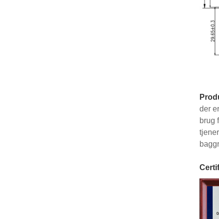
Prod
der e
brug 
tjene
baggr
Certi