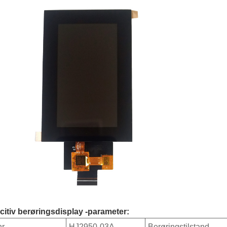
itiv berøringsdisplay -parameter:
nr
HJ2950-03A
Berøringstilstand