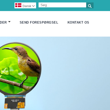

Dansk

DER
SEND FORESPØRGSEL
KONTAKT OS