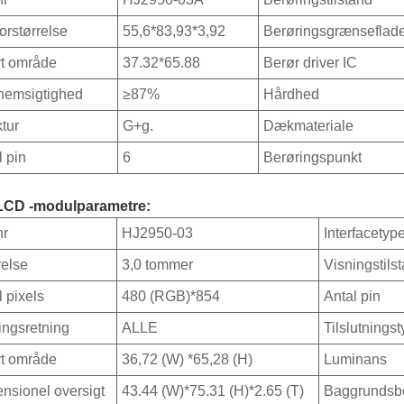
orstørrelse
55,6*83,93*3,92
Berøringsgrænseflad
vt område
37.32*65.88
Berør driver IC
emsigtighed
≥87%
Hårdhed
ktur
G+g.
Dækmateriale
l pin
6
Berøringspunkt
LCD -modulparametre:
nr
HJ2950-03
Interfacetyp
relse
3,0 tommer
Visningstils
l pixels
480 (RGB)*854
Antal pin
ingsretning
ALLE
Tilslutnings
vt område
36,72 (W) *65,28 (H)
Luminans
nsionel oversigt
43.44 (W)*75.31 (H)*2.65 (T)
Baggrundsbe