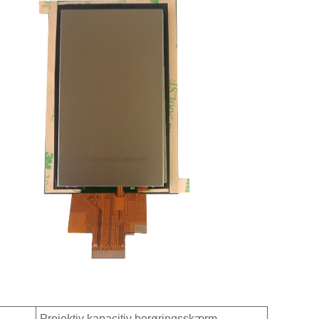
Projektiv kapacitiv berøringsskærm