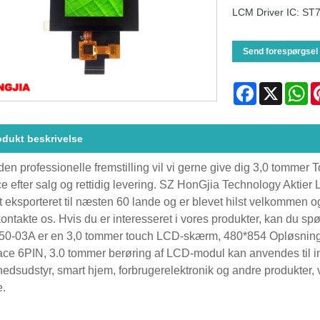
LCM Driver IC: ST
Send forespørgsel
Facebook
X
Wh
odukt beskrivelse
en professionelle fremstilling vil vi gerne give dig 3,0 tommer 
ce efter salg og rettidig levering. SZ HonGjia Technology Aktier L
t eksporteret til næsten 60 lande og er blevet hilst velkommen
 kontakte os. Hvis du er interesseret i vores produkter, kan du spør
0-03A er en 3,0 tommer touch LCD-skærm, 480*854 Opløsning, 
face 6PIN, 3.0 tommer berøring af LCD-modul kan anvendes til ind
edsudstyr, smart hjem, forbrugerelektronik og andre produkter, v
.