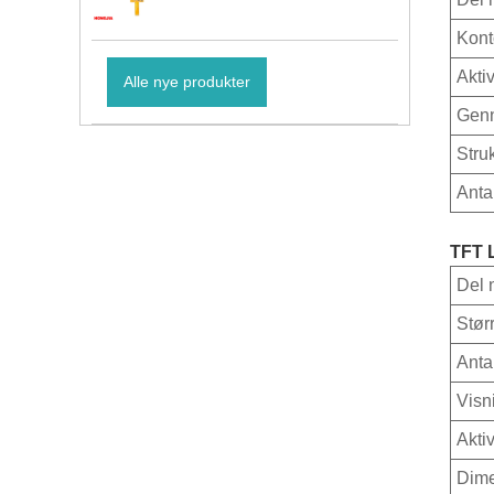
Kont
Akti
Alle nye produkter
Genn
Stru
Anta
TFT 
Del 
Stør
Anta
Visn
Akti
Dime