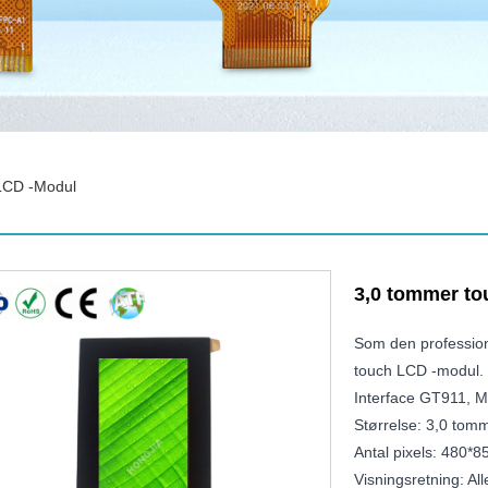
LCD -modul
3,0 tommer t
Som den professione
touch LCD -modul.
Interface GT911, M
Størrelse: 3,0 tom
Antal pixels: 480*8
Visningsretning: All