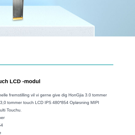
ouch LCD -modul
lle fremstilling vil vi gerne give dig HonGjia 3.0 tommer
 3,0 tommer touch LCD IPS 480*854 Opløsning MIPI
ulti Touchu.
mer
54
e