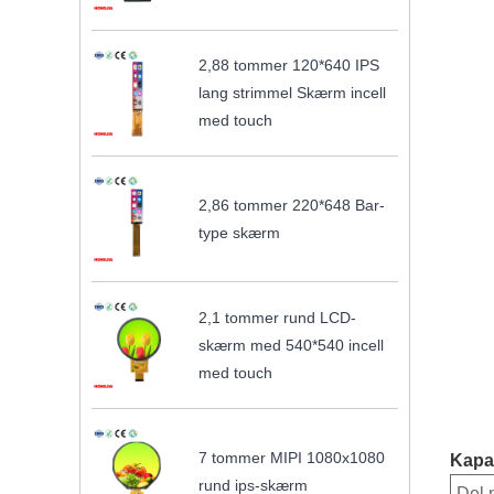
2,88 tommer 120*640 IPS
lang strimmel Skærm incell
med touch
2,86 tommer 220*648 Bar-
type skærm
2,1 tommer rund LCD-
skærm med 540*540 incell
med touch
7 tommer MIPI 1080x1080
Kapac
rund ips-skærm
Del 