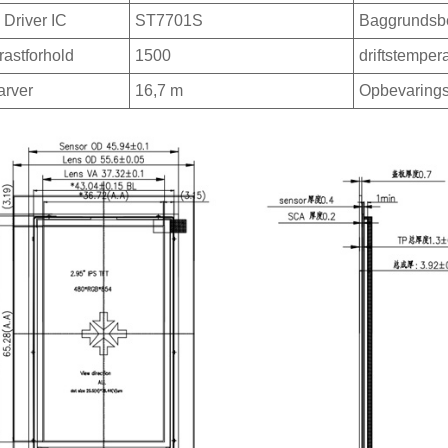
Driver IC
ST7701S
Baggrundsbe
rastforhold
1500
driftstemper
arver
16,7 m
Opbevarings