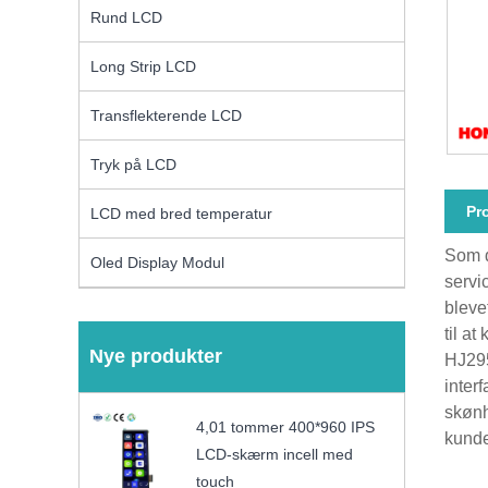
Rund LCD
Long Strip LCD
Transflekterende LCD
Tryk på LCD
Pr
LCD med bred temperatur
Som d
Oled Display Modul
servi
bleve
til at
Nye produkter
HJ295
inter
skønh
4,01 tommer 400*960 IPS
kunde
LCD-skærm incell med
touch