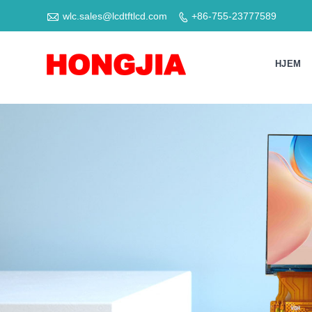

wlc.sales@lcdtftlcd.com
+86-755-23777589

HJEM