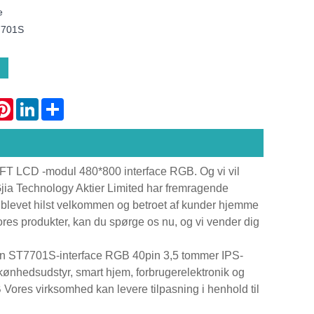
e
7701S
atsApp
Pinterest
LinkedIn
Share
 TFT LCD -modul 480*800 interface RGB. Og vi vil
nGjia Technology Aktier Limited har fremragende
 er blevet hilst velkommen og betroet af kunder hjemme
vores produkter, kan du spørge os nu, og vi vender dig
 en ST7701S-interface RGB 40pin 3,5 tommer IPS-
 skønhedsudstyr, smart hjem, forbrugerelektronik og
ores virksomhed kan levere tilpasning i henhold til