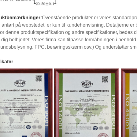
uktbemærkninger:
Ovenstående produkter er vores standardpro
r anført på webstedet, er kun til kundehenvisning. Detaljerne er 
for denne produktspecifikation og andre specifikationer, bedes 
r dig helhjertet. Vores firma kan tilpasse formåbningen i henhol
undsbelysning, FPC, berøringsskærm osv.) Og understøtter små
fikater