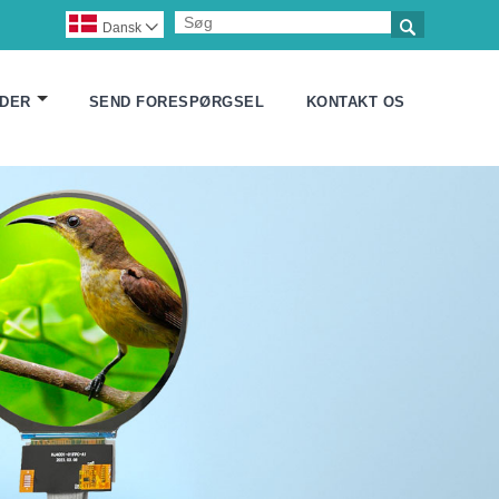

Dansk

DER
SEND FORESPØRGSEL
KONTAKT OS