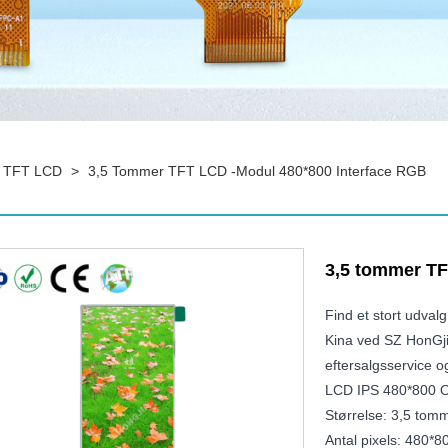
r TFT LCD
>
3,5 Tommer TFT LCD -modul 480*800 Interface RGB
3,5 tommer TF
Find et stort udva
Kina ved SZ HonGji
eftersalgsservice o
LCD IPS 480*800 O
Størrelse: 3,5 tom
Antal pixels: 480*8