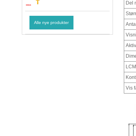
Del 
Stør
Alle nye produkter
Anta
Visn
Akti
Dime
LCM 
Kont
Vis f