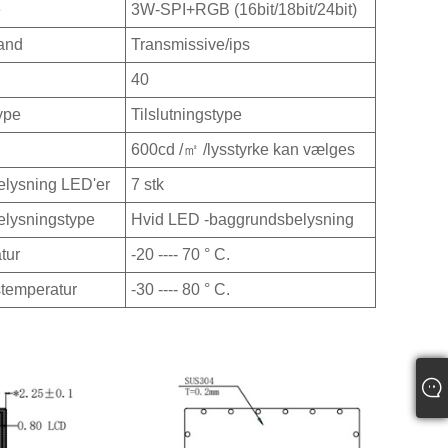
e
3W-SPI+RGB (16bit/18bit/24bit)
tand
Transmissive/ips
40
type
Tilslutningstype
600cd /㎡ /lysstyrke kan vælges
lysning LED'er
7 stk
lysningstype
Hvid LED -baggrundsbelysning
tur
-20 ---- 70 ° C.
temperatur
-30 ---- 80 ° C.