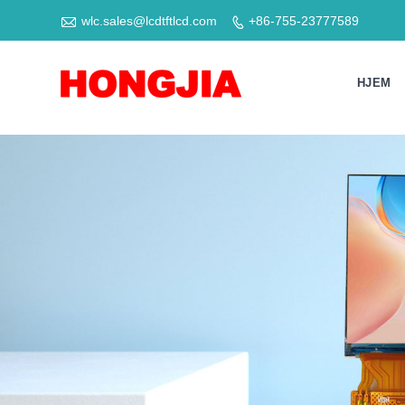

wlc.sales@lcdtftlcd.com
+86-755-23777589

HJEM