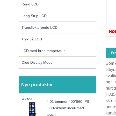
Rund LCD
Long Strip LCD
Transflekterende LCD
Tryk på LCD
LCD med bred temperatur
Pr
Oled Display Modul
Som d
tilby
kvali
og i 
Nye produkter
hurtig
HJ350
skærm
4,01 tommer 400*960 IPS
andre
LCD-skærm incell med
kunde
touch