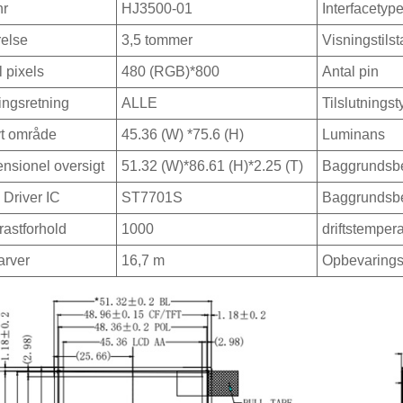
nr
HJ3500-01
Interfacetyp
relse
3,5 tommer
Visningstils
l pixels
480 (RGB)*800
Antal pin
ingsretning
ALLE
Tilslutnings
vt område
45.36 (W) *75.6 (H)
Luminans
nsionel oversigt
51.32 (W)*86.61 (H)*2.25 (T)
Baggrundsbe
Driver IC
ST7701S
Baggrundsbe
rastforhold
1000
driftstempera
arver
16,7 m
Opbevarings