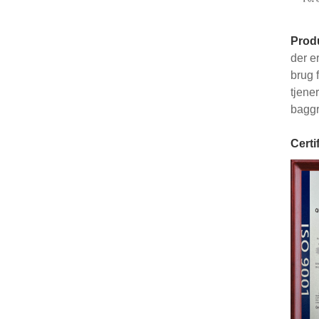
Prod
der e
brug 
tjene
baggr
Certi