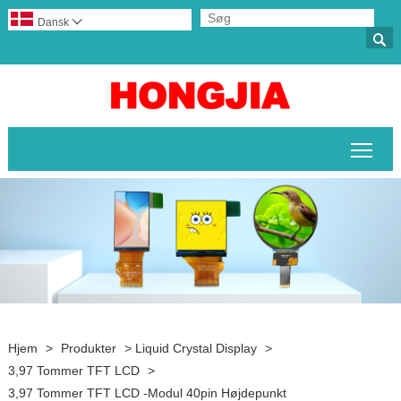
Dansk


Skif
Hjem
>
Produkter
>
Liquid Crystal Display
>
3,97 Tommer TFT LCD
>
3,97 Tommer TFT LCD -modul 40pin Højdepunkt