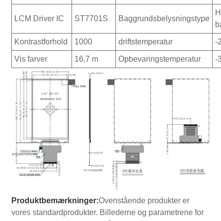
H
LCM Driver IC
ST7701S
Baggrundsbelysningstype
b
Kontrastforhold
1000
driftstemperatur
-
Vis farver
16,7 m
Opbevaringstemperatur
-
Produktbemærkninger:
Ovenstående produkter er
vores standardprodukter. Billederne og parametrene for