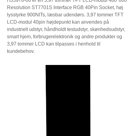
HJ3978-06 er en 3,97 tommer TFT LCD-modul 480*800
Resolution ST7701S Interface RGB 40Pin Socket, høj
lysstyrke 900NITs, læsbar udendørs. 3,97 tommer TFT
LCD-modul 40pin højdepunkt kan anvendes på
industrielt udstyr, håndholdt testudstyr, skønhedsudstyr,
smart hjem, forbrugerelektronik og andre produkter og
3,97 tommer LCD kan tilpasses i henhold til
kundebehov.