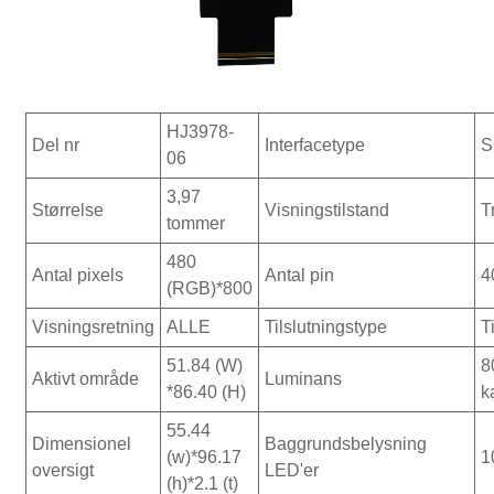
HJ3978-
Del nr
Interfacetype
S
06
3,97
Størrelse
Visningstilstand
T
tommer
480
Antal pixels
Antal pin
4
(RGB)*800
Visningsretning
ALLE
Tilslutningstype
T
51.84 (W)
8
Aktivt område
Luminans
*86.40 (H)
k
55.44
Dimensionel
Baggrundsbelysning
(w)*96.17
1
oversigt
LED'er
(h)*2.1 (t)