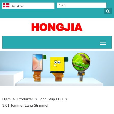
Dansk


Skif
Hjem
>
Produkter
>
Long Strip LCD
>
3,01 Tommer Lang Strimmel