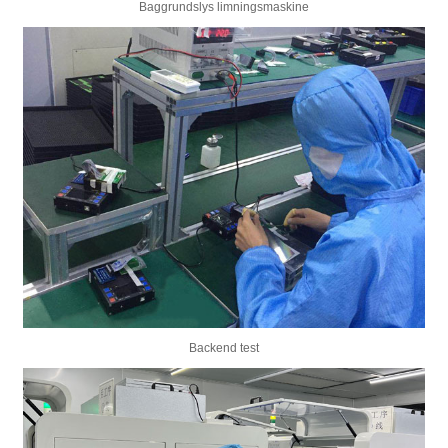
Baggrundslys limningsmaskine
Backend test