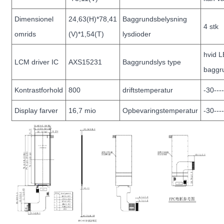
Dimensionel
24,63(H)*78,41
Baggrundsbelysning
4 stk
omrids
(V)*1,54(T)
lysdioder
hvid 
LCM driver IC
AXS15231
Baggrundslys type
baggr
Kontrastforhold
800
driftstemperatur
-30---
Display farver
16,7 mio
Opbevaringstemperatur
-30---