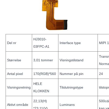
HJ3010-
Del nr
Interface type
MIPI 
03FPC-A1
Transm
Størrelse
3,01 tommer
Visningstilstand
Normal
Antal pixel
170(RGB)*560
Nummer på pin
24
HELE
Visningsretning
Tilslutningstype
tilsto
KLOKKEN
22,13(H)
500cd
Aktivt område
Luminans
*73,11(V)
kan v